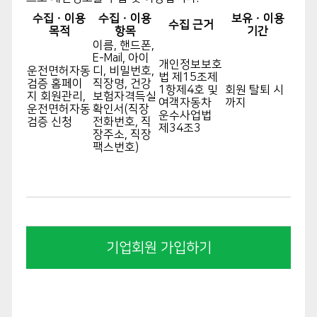
수집ㆍ이용
수집ㆍ이용
보유ㆍ이용
제 2조 약관의 명시와 개정
수집 근거
목적
항목
기간
이름, 핸드폰,
① 공단은 이 약관에 표기된 내용 및 상호, 영업
E-Mail, 아이
개인정보보호
운전면허자동
디, 비밀번호,
소 소재지, 대표자의 성명, 고객 만족센터 등을
법 제15조제
검증 홈페이
직장명, 건강
1항제4호 및
회원 탈퇴 시
회원업체 관리자가 알 수 있도록 게시합니다.
지 회원관리,
보험자격득실
여객자동차
까지
운전면허자동
확인서(직장
② 공단은 해당 약관에 대한 규제 및 법률, 전자
운수사업법
검증 신청
전화번호, 직
제34조3
거리기본법, 전자 서명 법, 정보통신망이용촉진
장주소, 직장
팩스번호)
등에 관한 법률, 방문 판매 등에 대한 법률, 소비
자 보호법 등 관련법을 위배하지 않는 범위 내에
서 이 약관을 개정할 수 있습니다.
제 3조
기업회원 가입하기
약관 외 준칙이 약관에 명시되지 않은 사항은 전
기통신기본법, 전기통신사업법, 약관의 규제 등
에 관한 법률, 전자거래기본법, 전자 서명 법, 정