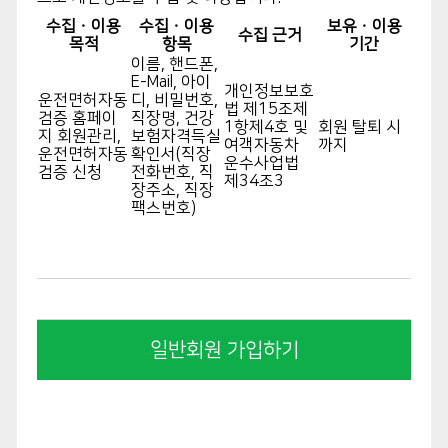
수집ㆍ이용
수집ㆍ이용
보유ㆍ이용
제 2조 약관의 명시와 개정
수집 근거
목적
항목
기간
이름, 핸드폰,
① 공단은 이 약관에 표기된 내용 및 상호, 영업
E-Mail, 아이
개인정보보호
운전면허자동
디, 비밀번호,
소 소재지, 대표자의 성명, 고객 만족센터 등을
법 제15조제
검증 홈페이
직장명, 건강
1항제4호 및
회원 탈퇴 시
회원업체 관리자가 알 수 있도록 게시합니다.
지 회원관리,
보험자격득실
여객자동차
까지
운전면허자동
확인서(직장
② 공단은 해당 약관에 대한 규제 및 법률, 전자
운수사업법
검증 신청
전화번호, 직
제34조3
거리기본법, 전자 서명 법, 정보통신망이용촉진
장주소, 직장
팩스번호)
등에 관한 법률, 방문 판매 등에 대한 법률, 소비
자 보호법 등 관련법을 위배하지 않는 범위 내에
서 이 약관을 개정할 수 있습니다.
제 3조
일반회원 가입하기
약관 외 준칙이 약관에 명시되지 않은 사항은 전
기통신기본법, 전기통신사업법, 약관의 규제 등
에 관한 법률, 전자거래기본법, 전자 서명 법, 정