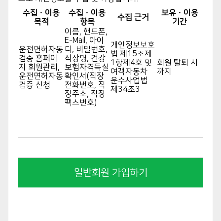
수집ㆍ이용
수집ㆍ이용
보유ㆍ이용
제 2조 약관의 명시와 개정
수집 근거
목적
항목
기간
이름, 핸드폰,
① 공단은 이 약관에 표기된 내용 및 상호, 영업
E-Mail, 아이
개인정보보호
운전면허자동
디, 비밀번호,
소 소재지, 대표자의 성명, 고객 만족센터 등을
법 제15조제
검증 홈페이
직장명, 건강
1항제4호 및
회원 탈퇴 시
회원업체 관리자가 알 수 있도록 게시합니다.
지 회원관리,
보험자격득실
여객자동차
까지
운전면허자동
확인서(직장
② 공단은 해당 약관에 대한 규제 및 법률, 전자
운수사업법
검증 신청
전화번호, 직
제34조3
거리기본법, 전자 서명 법, 정보통신망이용촉진
장주소, 직장
팩스번호)
등에 관한 법률, 방문 판매 등에 대한 법률, 소비
자 보호법 등 관련법을 위배하지 않는 범위 내에
서 이 약관을 개정할 수 있습니다.
제 3조
일반회원 가입하기
약관 외 준칙이 약관에 명시되지 않은 사항은 전
기통신기본법, 전기통신사업법, 약관의 규제 등
에 관한 법률, 전자거래기본법, 전자 서명 법, 정