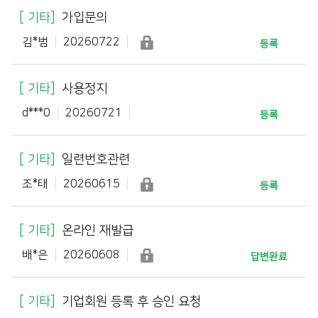
기타
가입문의
김*범
20260722
등록
기타
사용정지
d***0
20260721
등록
기타
일련번호관련
조*태
20260615
등록
기타
온라인 재발급
배*은
20260608
답변완료
기타
기업회원 등록 후 승인 요청