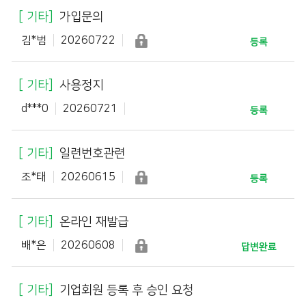
기타
가입문의
김*범
20260722
등록
기타
사용정지
d***0
20260721
등록
기타
일련번호관련
조*태
20260615
등록
기타
온라인 재발급
배*은
20260608
답변완료
기타
기업회원 등록 후 승인 요청