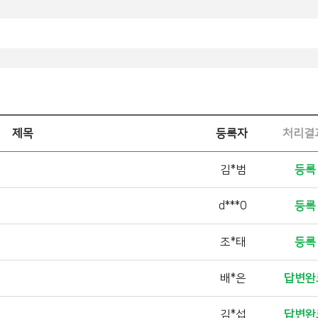
제목
등록자
처리결
김*범
등록
d***0
등록
조*태
등록
배*은
답변완
김*섭
답변완