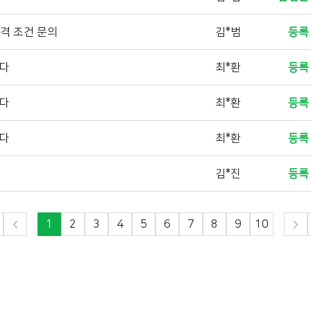
자격 조건 문의
김*범
등록
니다
최*환
등록
니다
최*환
등록
니다
최*환
등록
김*진
등록
1
2
3
4
5
6
7
8
9
10