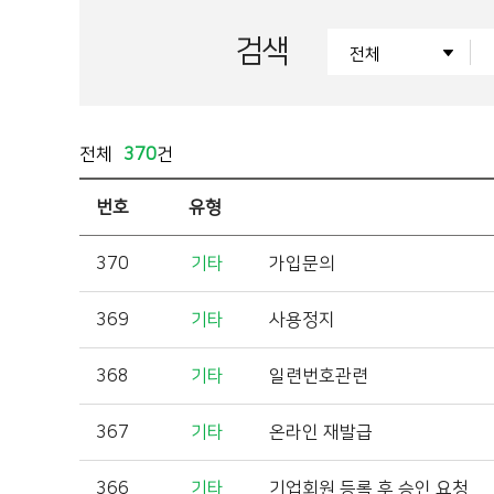
검색
전체
370
건
번호
유형
370
기타
가입문의
369
기타
사용정지
368
기타
일련번호관련
367
기타
온라인 재발급
366
기타
기업회원 등록 후 승인 요청