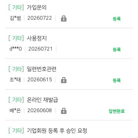
기타
가입문의
김*범
20260722
등록
기타
사용정지
d***0
20260721
등록
기타
일련번호관련
조*태
20260615
등록
기타
온라인 재발급
배*은
20260608
답변완료
기타
기업회원 등록 후 승인 요청