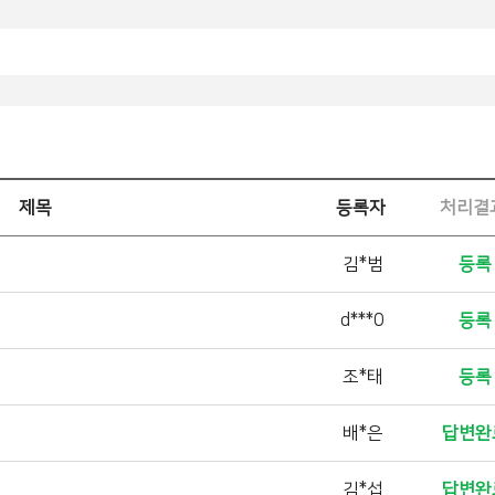
제목
등록자
처리결
김*범
등록
d***0
등록
조*태
등록
배*은
답변완
김*섭
답변완