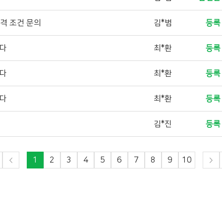
자격 조건 문의
김*범
등록
니다
최*환
등록
니다
최*환
등록
니다
최*환
등록
김*진
등록
1
2
3
4
5
6
7
8
9
10