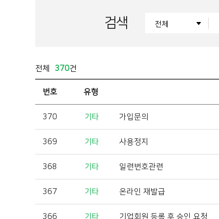
검색
전체
370
건
번호
유형
370
기타
가입문의
369
기타
사용정지
368
기타
일련번호관련
367
기타
온라인 재발급
366
기타
기업회원 등록 후 승인 요청