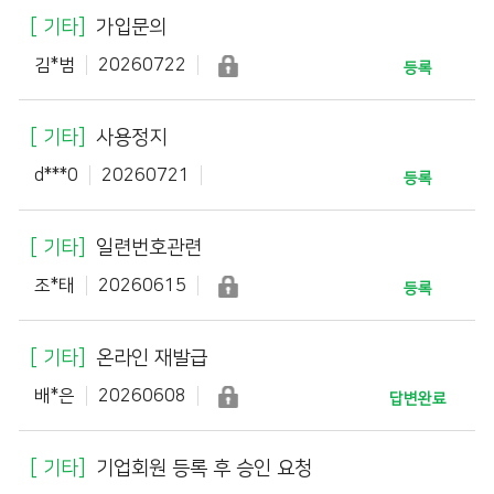
기타
가입문의
김*범
20260722
등록
기타
사용정지
d***0
20260721
등록
기타
일련번호관련
조*태
20260615
등록
기타
온라인 재발급
배*은
20260608
답변완료
기타
기업회원 등록 후 승인 요청