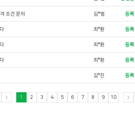
자격 조건 문의
김*범
등록
니다
최*환
등록
니다
최*환
등록
니다
최*환
등록
김*진
등록
1
2
3
4
5
6
7
8
9
10