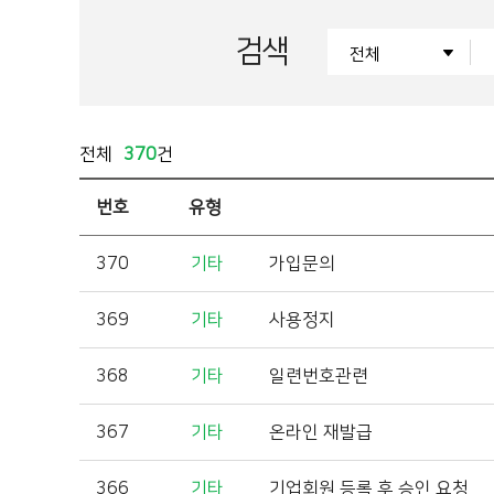
검색
전체
370
건
번호
유형
370
기타
가입문의
369
기타
사용정지
368
기타
일련번호관련
367
기타
온라인 재발급
366
기타
기업회원 등록 후 승인 요청