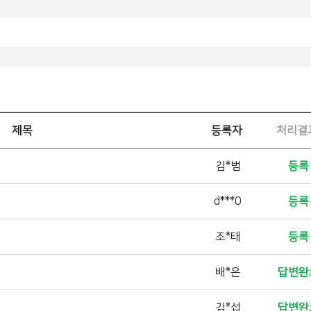
제목
등록자
처리결
김*범
등록
d***0
등록
조*태
등록
배*은
답변완
김*섭
답변완