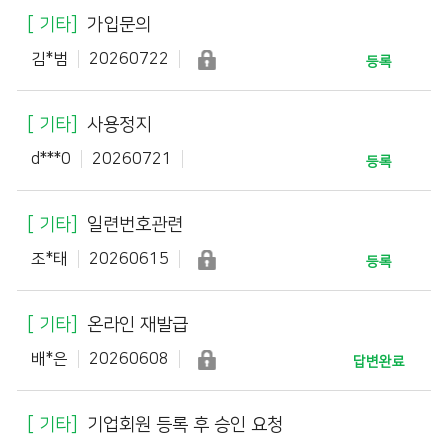
기타
가입문의
김*범
20260722
등록
기타
사용정지
d***0
20260721
등록
기타
일련번호관련
조*태
20260615
등록
기타
온라인 재발급
배*은
20260608
답변완료
기타
기업회원 등록 후 승인 요청