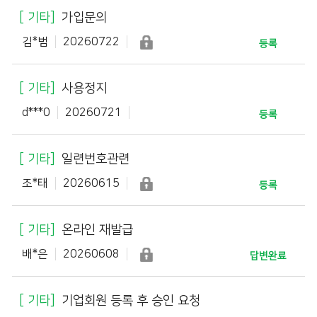
기타
가입문의
김*범
20260722
등록
기타
사용정지
d***0
20260721
등록
기타
일련번호관련
조*태
20260615
등록
기타
온라인 재발급
배*은
20260608
답변완료
기타
기업회원 등록 후 승인 요청