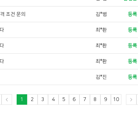
자격 조건 문의
김*범
등록
니다
최*환
등록
니다
최*환
등록
니다
최*환
등록
김*진
등록
1
2
3
4
5
6
7
8
9
10