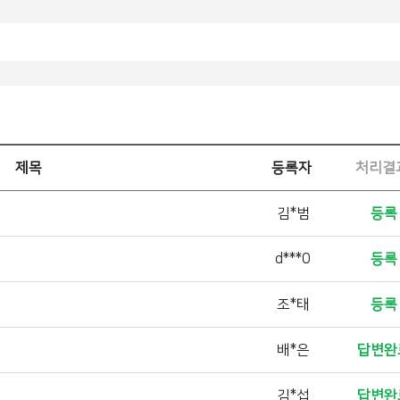
제목
등록자
처리결
김*범
등록
d***0
등록
조*태
등록
배*은
답변완
김*섭
답변완