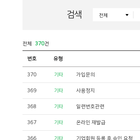
검색
전체
370
건
번호
유형
370
기타
가입문의
369
기타
사용정지
368
기타
일련번호관련
367
기타
온라인 재발급
366
기타
기업회원 등록 후 승인 요청