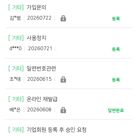
기타
가입문의
김*범
20260722
등록
기타
사용정지
d***0
20260721
등록
기타
일련번호관련
조*태
20260615
등록
기타
온라인 재발급
배*은
20260608
답변완료
기타
기업회원 등록 후 승인 요청