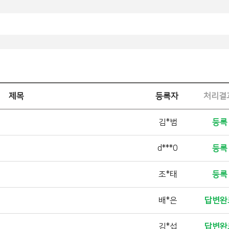
제목
등록자
처리결
김*범
등록
d***0
등록
조*태
등록
배*은
답변완
김*섭
답변완