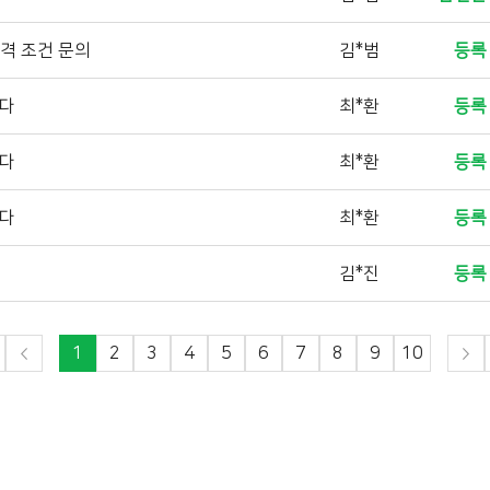
자격 조건 문의
김*범
등록
니다
최*환
등록
니다
최*환
등록
니다
최*환
등록
김*진
등록
1
2
3
4
5
6
7
8
9
10