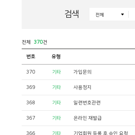
검색
전체
370
건
번호
유형
370
기타
가입문의
369
기타
사용정지
368
기타
일련번호관련
367
기타
온라인 재발급
366
기타
기업회원 등록 후 승인 요청