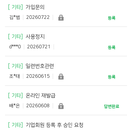
기타
가입문의
김*범
20260722
등록
기타
사용정지
d***0
20260721
등록
기타
일련번호관련
조*태
20260615
등록
기타
온라인 재발급
배*은
20260608
답변완료
기타
기업회원 등록 후 승인 요청