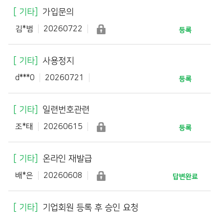
기타
가입문의
김*범
20260722
등록
기타
사용정지
d***0
20260721
등록
기타
일련번호관련
조*태
20260615
등록
기타
온라인 재발급
배*은
20260608
답변완료
기타
기업회원 등록 후 승인 요청