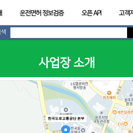
개
운전면허 정보검증
오픈 API
고객
검색
사업장 소개
한국도로교통공단 본부