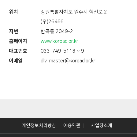
위치
강원특별자치도 원주시 혁신로 2
(우)26466
지번
반곡동 2049-2
홈페이지
www.koroad.or.kr
대표번호
033-749-5118 ~ 9
이메일
dlv_master@koroad.or.kr
개인정보처리방침
이용약관
사업장소개