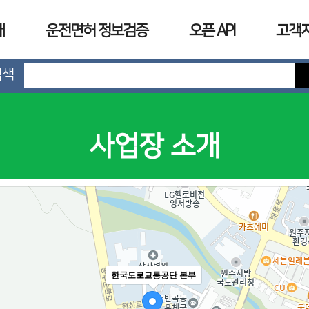
개
운전면허 정보검증
오픈 API
고객
검색
사업장 소개
한국도로교통공단 본부