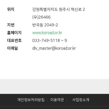
위치
강원특별자치도 원주시 혁신로 2
(우)26466
지번
반곡동 2049-2
홈페이지
www.koroad.or.kr
대표번호
033-749-5118 ~ 9
이메일
dlv_master@koroad.or.kr
개인정보처리방침
이용약관
사업장소개