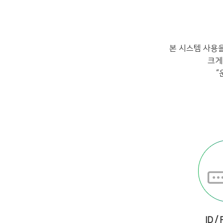
본 시스템 사용
크게
“
ID /