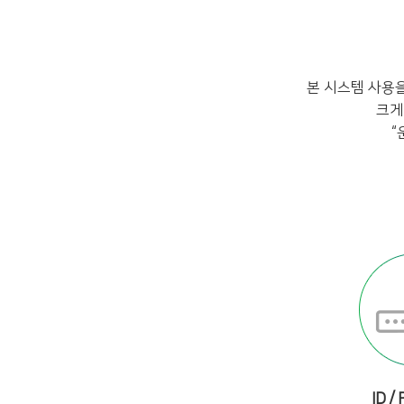
본 시스템 사용
크게
“
ID /