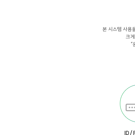
본 시스템 사용
크게
“
ID /