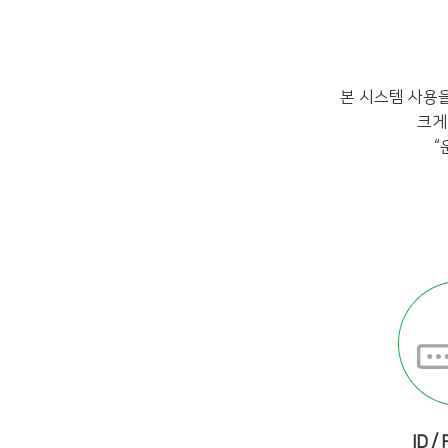
본 시스템 사용
크게
“
ID /